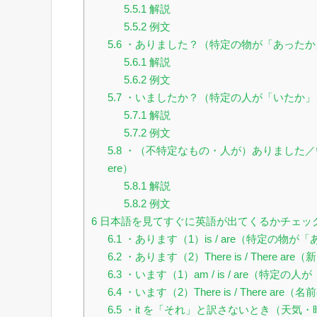
5.5.1
解説
5.5.2
例文
5.6
・ありました？（特定の物が「あったか」をた
5.6.1
解説
5.6.2
例文
5.7
・いましたか？（特定の人が「いたか」をたず
5.7.1
解説
5.7.2
例文
5.8
・（不特定なもの・人が）ありました／いました
ere）
5.8.1
解説
5.8.2
例文
6
日本語を見てすぐに英語が出てくるかチェッ
6.1
・あります（1）is / are（特定の物
6.2
・あります（2）There is / There
6.3
・います（1）am / is / are（特定
6.4
・います（2）There is / There
6.5
・it を「それ」と訳さないとき（天気・