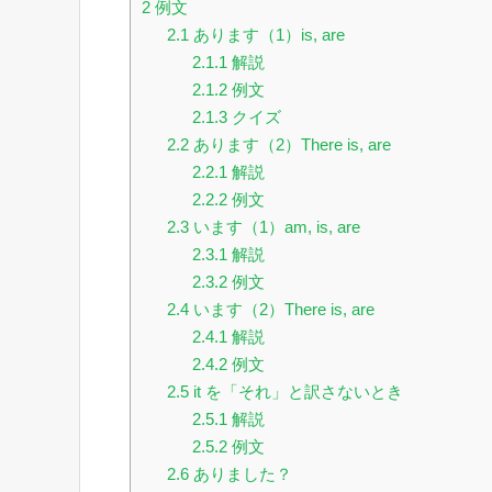
2
例文
2.1
あります（1）is, are
2.1.1
解説
2.1.2
例文
2.1.3
クイズ
2.2
あります（2）There is, are
2.2.1
解説
2.2.2
例文
2.3
います（1）am, is, are
2.3.1
解説
2.3.2
例文
2.4
います（2）There is, are
2.4.1
解説
2.4.2
例文
2.5
it を「それ」と訳さないとき
2.5.1
解説
2.5.2
例文
2.6
ありました？