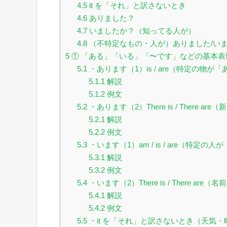
4.5
it を「それ」と訳さないとき
4.6
ありました？
4.7
いましたか？（知ってる人が）
4.8
（不特定なもの・人が）ありました/い
5
① 「ある」「いる」「〜です」などの基本表
5.1
・あります（1）is / are（特定の物
5.1.1
解説
5.1.2
例文
5.2
・あります（2）There is / There
5.2.1
解説
5.2.2
例文
5.3
・います（1）am / is / are（特定
5.3.1
解説
5.3.2
例文
5.4
・います（2）There is / There
5.4.1
解説
5.4.2
例文
5.5
・it を「それ」と訳さないとき（天気・