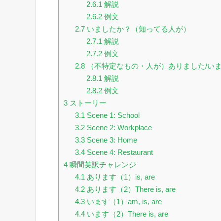
2.6.1
解説
2.6.2
例文
2.7
いましたか？（知ってる人が）
2.7.1
解説
2.7.2
例文
2.8
（不特定なもの・人が）ありました/い
2.8.1
解説
2.8.2
例文
3
ストーリー
3.1
Scene 1: School
3.2
Scene 2: Workplace
3.3
Scene 3: Home
3.4
Scene 4: Restaurant
4
瞬間英訳チャレンジ
4.1
あります（1）is, are
4.2
あります（2）There is, are
4.3
います（1）am, is, are
4.4
います（2）There is, are