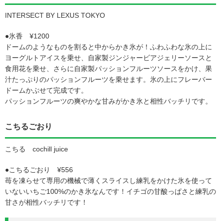
INTERSECT BY LEXUS TOKYO
●氷香 ¥1200
ドームのようなものを割ると中からかき氷が！ふわふわな氷の上に
ヨーグルトアイスを乗せ、自家製ジンジャービアジェリーソースと
食用花を乗せ、さらに自家製パッションフルーツソースをかけ、果
汁たっぷりのパッションフルーツを乗せます。氷の上にフレーバー
ドームかぶせて完成です。
パッションフルーツの爽やかな甘みがかき氷と相性バッチリです。
こちるごおり
こちる cochill juice
●こちるごおり ¥556
苺を凍らせて専用の機械で薄くスライスし練乳をかけた氷を使って
いないいちご100%のかき氷なんです！イチゴの甘酸っぱさと練乳の
甘さが相性バッチリです！