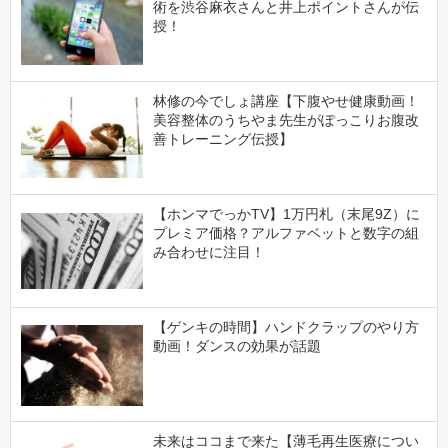
術を渋谷麻衣さんと井上ポイントさんが伝
授！
林修の今でしょ講座【下腹やせ健康動画！
美容整体のうちやま先生がぽっこりお腹改
善トレーニング伝授】
【ホンマでっかTV】1万円札（末尾9Z）に
プレミア価格？アルファベットと数字の組
み合わせに注目！
【ゲンキの時間】ハンドクラップのやり方
動画！ダンスの効果が話題
未来はココまで来た【薄毛再生医療につい