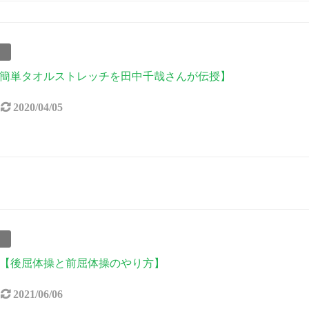
事
簡単タオルストレッチを田中千哉さんが伝授】
2020/04/05
事
【後屈体操と前屈体操のやり方】
2021/06/06