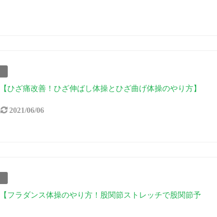
事
【ひざ痛改善！ひざ伸ばし体操とひざ曲げ体操のやり方】
2021/06/06
事
【フラダンス体操のやり方！股関節ストレッチで股関節予