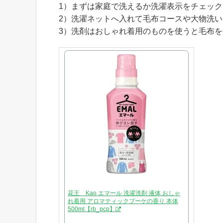
1）まずは家庭で洗えるか洗濯表示をチェッ
2）洗濯ネットへ入れて毛布コースや大物洗
3）洗剤はおしゃれ着用のものを使うと毛布
花王 Kao エマール 洗濯洗剤 液体 おしゃ
れ着用 アロマティックブーケの香り 本体
500ml【rb_pcp】