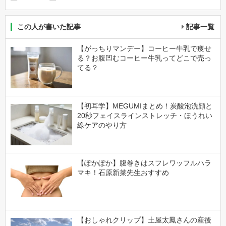
この人が書いた記事
記事一覧
【がっちりマンデー】コーヒー牛乳で痩せ
る？お腹凹むコーヒー牛乳ってどこで売っ
てる？
【初耳学】MEGUMIまとめ！炭酸泡洗顔と
20秒フェイスラインストレッチ・ほうれい
線ケアのやり方
【ぽかぽか】腹巻きはスフレワッフルハラ
マキ！石原新菜先生おすすめ
【おしゃれクリップ】土屋太鳳さんの産後