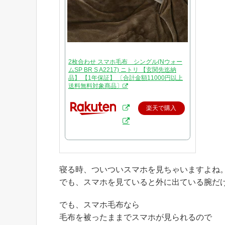
2枚合わせ スマホ毛布 シングル(Nウォー
ムSP BR S A2217) ニトリ 【玄関先迄納
品】 【1年保証】 〔合計金額11000円以上
送料無料対象商品〕
楽天で購入
寝る時、ついついスマホを見ちゃいますよね
でも、スマホを見ていると外に出ている腕だ
でも、スマホ毛布なら
毛布を被ったままでスマホが見られるので