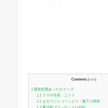
Contents
[
hide
]
1
最新節電あったかグッズ
1.1
スマホ毛布：ニトリ
1.2
まるでこたつソックス：靴下の岡本
1.3
魔法瓶ブランケットLUGH