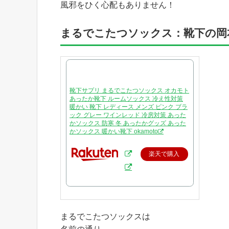
風邪をひく心配もありません！
まるでこたつソックス：靴下の岡
靴下サプリ まるでこたつソックス オカモト
あったか靴下 ルームソックス 冷え性対策
暖かい 靴下 レディース メンズ ピンク ブラ
ック グレー ワインレッド 冷房対策 あった
かソックス 防寒 冬 あったかグッズ あった
かソックス 暖かい靴下 okamoto
楽天で購入
まるでこたつソックスは