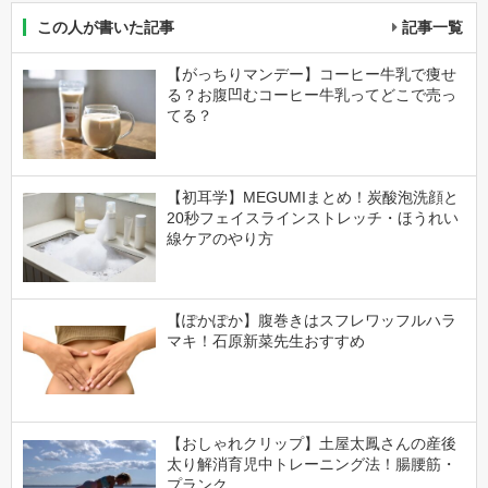
この人が書いた記事
記事一覧
【がっちりマンデー】コーヒー牛乳で痩せ
る？お腹凹むコーヒー牛乳ってどこで売っ
てる？
【初耳学】MEGUMIまとめ！炭酸泡洗顔と
20秒フェイスラインストレッチ・ほうれい
線ケアのやり方
【ぽかぽか】腹巻きはスフレワッフルハラ
マキ！石原新菜先生おすすめ
【おしゃれクリップ】土屋太鳳さんの産後
太り解消育児中トレーニング法！腸腰筋・
プランク