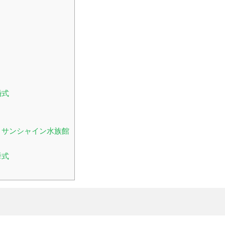
婚式
！サンシャイン水族館
挙式