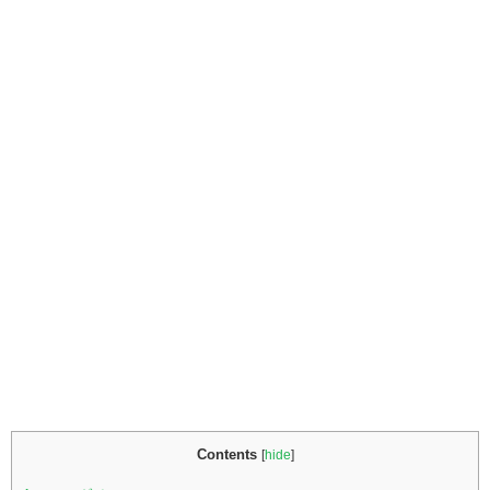
Contents
[
hide
]