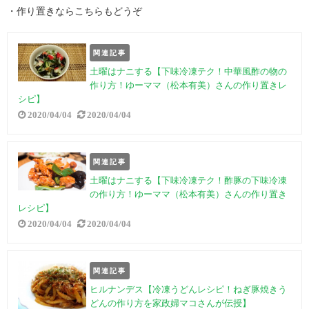
・作り置きならこちらもどうぞ
関連記事
土曜はナニする【下味冷凍テク！中華風酢の物の
作り方！ゆーママ（松本有美）さんの作り置きレ
シピ】
2020/04/04
2020/04/04
関連記事
土曜はナニする【下味冷凍テク！酢豚の下味冷凍
の作り方！ゆーママ（松本有美）さんの作り置き
レシピ】
2020/04/04
2020/04/04
関連記事
ヒルナンデス【冷凍うどんレシピ！ねぎ豚焼きう
どんの作り方を家政婦マコさんが伝授】