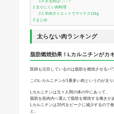
1.5
太る肉は〇〇？
2
太りにくい肉料理
2.1
羊肉ダイエットでマイナス12kg
3
まとめ
太らない肉ランキング
脂肪燃焼効果！Lカルニチンがカ
医師も注目しているのは脂肪を燃焼させるパワ
このL-カルニチンが1番多い肉というのが太
Lカルニチンは元々人間の体の中にあって、
脂肪を筋肉内へ運んで脂肪を燃焼する働きが
Lカルニチンは20代をピークに減少するので
と。