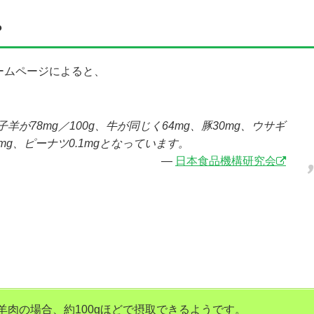
？
ームページによると、
。
子羊が78mg／100g、牛が同じく64mg、豚30mg、ウサギ
0.8mg、ピーナツ0.1mgとなっています。
日本食品機構研究会
、羊肉の場合、約100gほどで摂取できるようです。