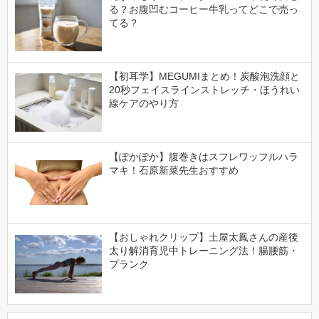
る？お腹凹むコーヒー牛乳ってどこで売っ
てる？
【初耳学】MEGUMIまとめ！炭酸泡洗顔と
20秒フェイスラインストレッチ・ほうれい
線ケアのやり方
【ぽかぽか】腹巻きはスフレワッフルハラ
マキ！石原新菜先生おすすめ
【おしゃれクリップ】土屋太鳳さんの産後
太り解消育児中トレーニング法！腸腰筋・
プランク