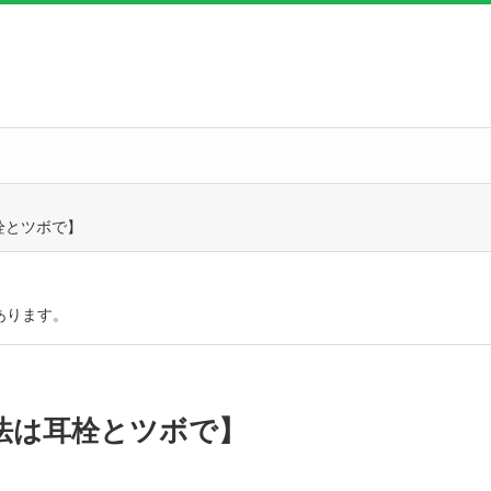
栓とツボで】
あります。
法は耳栓とツボで】