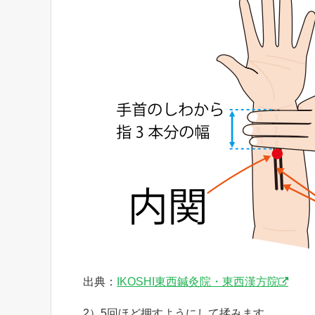
出典：
IKOSHI東西鍼灸院・東西漢方院
2）5回ほど押すようにして揉みます。