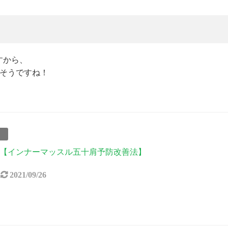
すから、
きそうですね！
事
【インナーマッスル五十肩予防改善法】
2021/09/26