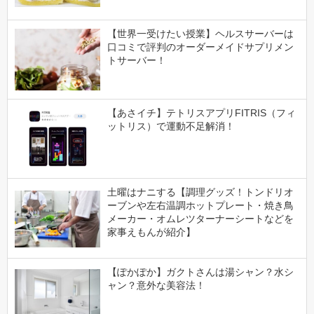
【世界一受けたい授業】ヘルスサーバーは
口コミで評判のオーダーメイドサプリメン
トサーバー！
【あさイチ】テトリスアプリFITRIS（フィ
ットリス）で運動不足解消！
土曜はナニする【調理グッズ！トンドリオ
ーブンや左右温調ホットプレート・焼き鳥
メーカー・オムレツターナーシートなどを
家事えもんが紹介】
【ぽかぽか】ガクトさんは湯シャン？水シ
ャン？意外な美容法！