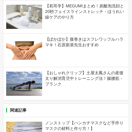
【初耳学】MEGUMIまとめ！炭酸泡洗顔と
20秒フェイスラインストレッチ・ほうれい
線ケアのやり方
【ぽかぽか】腹巻きはスフレワッフルハラ
マキ！石原新菜先生おすすめ
【おしゃれクリップ】土屋太鳳さんの産後
太り解消育児中トレーニング法！腸腰筋・
プランク
関連記事
ノンストップ【ハンカチマスクなど手作り
マスクの材料と作り方！】