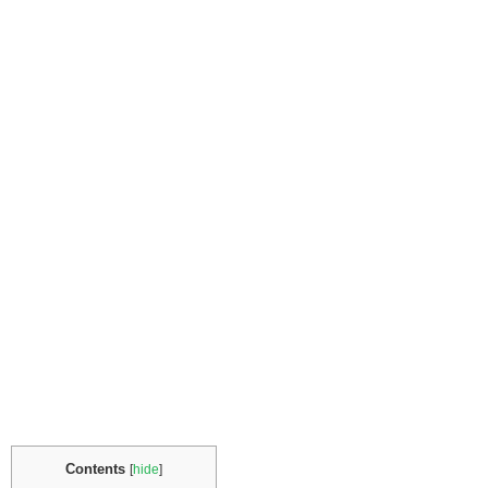
Contents
[
hide
]