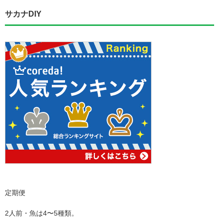
サカナDIY
定期便
2人前・魚は4〜5種類。