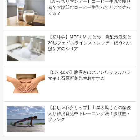
【がっちりマンデー】コーヒー牛乳で痩せ
る？お腹凹むコーヒー牛乳ってどこで売っ
てる？
【初耳学】MEGUMIまとめ！炭酸泡洗顔と
20秒フェイスラインストレッチ・ほうれい
線ケアのやり方
【ぽかぽか】腹巻きはスフレワッフルハラ
マキ！石原新菜先生おすすめ
【おしゃれクリップ】土屋太鳳さんの産後
太り解消育児中トレーニング法！腸腰筋・
プランク