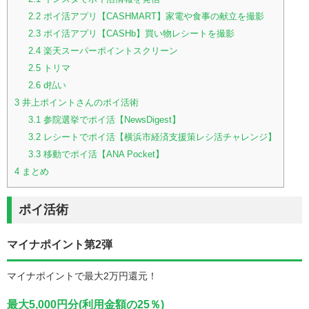
2.2
ポイ活アプリ【CASHMART】家電や食事の献立を撮影
2.3
ポイ活アプリ【CASHb】買い物レシートを撮影
2.4
楽天スーパーポイントスクリーン
2.5
トリマ
2.6
d払い
3
井上ポイントさんのポイ活術
3.1
参院選挙でポイ活【NewsDigest】
3.2
レシートでポイ活【横浜市経済支援策レシ活チャレンジ】
3.3
移動でポイ活【ANA Pocket】
4
まとめ
ポイ活術
マイナポイント第2弾
マイナポイントで最大2万円還元！
最大5,000円分(利用金額の25％)