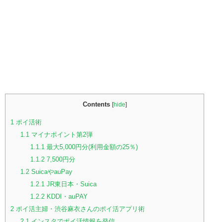
Contents
[
hide
]
1
ポイ活術
1.1
マイナポイント第2弾
1.1.1
最大5,000円分(利用金額の25％)
1.1.2
7,500円分
1.2
SuicaやauPay
1.2.1
JR東日本・Suica
1.2.2
KDDI・auPAY
2
ポイ活主婦・渋谷麻衣さんのポイ活アプリ術
2.1
インスタでポイ活情報を発信