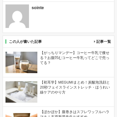
sointe
この人が書いた記事
記事一覧
【がっちりマンデー】コーヒー牛乳で痩せ
る？お腹凹むコーヒー牛乳ってどこで売っ
てる？
【初耳学】MEGUMIまとめ！炭酸泡洗顔と
20秒フェイスラインストレッチ・ほうれい
線ケアのやり方
【ぽかぽか】腹巻きはスフレワッフルハラ
マキ！石原新菜先生おすすめ