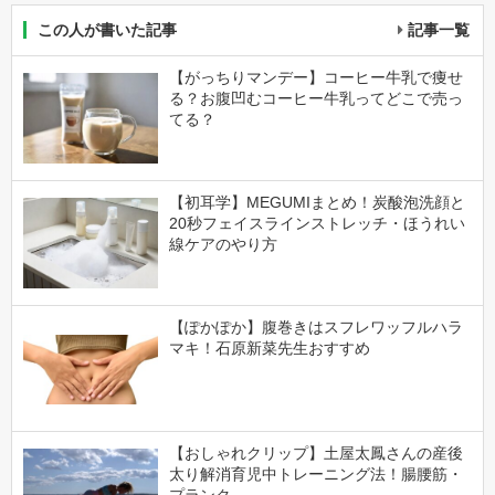
この人が書いた記事
記事一覧
【がっちりマンデー】コーヒー牛乳で痩せ
る？お腹凹むコーヒー牛乳ってどこで売っ
てる？
【初耳学】MEGUMIまとめ！炭酸泡洗顔と
20秒フェイスラインストレッチ・ほうれい
線ケアのやり方
【ぽかぽか】腹巻きはスフレワッフルハラ
マキ！石原新菜先生おすすめ
【おしゃれクリップ】土屋太鳳さんの産後
太り解消育児中トレーニング法！腸腰筋・
プランク