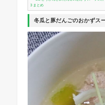
3
まとめ
冬瓜と豚だんごのおかずス