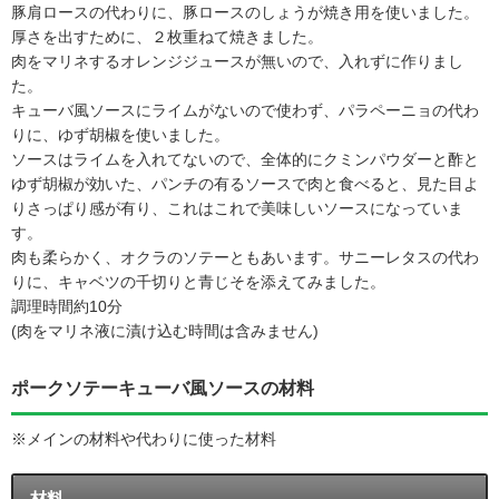
豚肩ロースの代わりに、豚ロースのしょうが焼き用を使いました。
厚さを出すために、２枚重ねて焼きました。
肉をマリネするオレンジジュースが無いので、入れずに作りまし
た。
キューバ風ソースにライムがないので使わず、パラペーニョの代わ
りに、ゆず胡椒を使いました。
ソースはライムを入れてないので、全体的にクミンパウダーと酢と
ゆず胡椒が効いた、パンチの有るソースで肉と食べると、見た目よ
りさっぱり感が有り、これはこれで美味しいソースになっていま
す。
肉も柔らかく、オクラのソテーともあいます。サニーレタスの代わ
りに、キャベツの千切りと青じそを添えてみました。
調理時間約10分
(肉をマリネ液に漬け込む時間は含みません)
ポークソテーキューバ風ソースの材料
※メインの材料や代わりに使った材料
材料