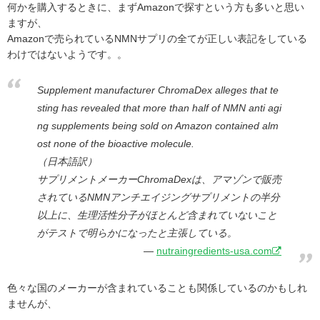
何かを購入するときに、まずAmazonで探すという方も多いと思い
ますが、
Amazonで売られているNMNサプリの全てが正しい表記をしている
わけではないようです。。
Supplement manufacturer ChromaDex alleges that te
sting has revealed that more than half of NMN anti agi
ng supplements being sold on Amazon contained alm
ost none of the bioactive molecule.
（日本語訳）
サプリメントメーカーChromaDexは、アマゾンで販売
されているNMNアンチエイジングサプリメントの半分
以上に、生理活性分子がほとんど含まれていないこと
がテストで明らかになったと主張している。
nutraingredients-usa.com
色々な国のメーカーが含まれていることも関係しているのかもしれ
ませんが、