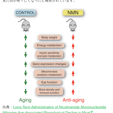
見た目が若々しくなったと報告されています。
出典：
Long-Term Administration of Nicotinamide Mononucleotide
Mitigates Age-Associated Physiological Decline in Mice