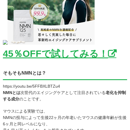
45％OFFで試してみる！
そもそもNMNとは？
https://youtu.be/5FFBXLBTZu4
NMNとは
次世代のエイジングケアとして注目されている
老化を抑制
する成分
のことです。
マウスによる実験では、
NMNの投与によって生後22ヶ月の年老いたマウスの健康年齢が生後
6ヶ月と同レベルになり、