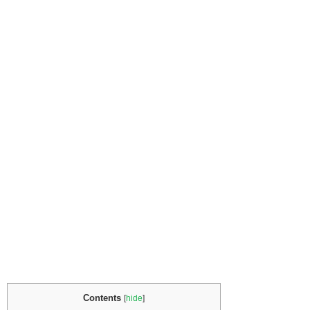
Contents
[
hide
]