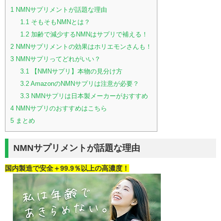
1
NMNサプリメントが話題な理由
1.1
そもそもNMNとは？
1.2
加齢で減少するNMNはサプリで補える！
2
NMNサプリメントの効果はホリエモンさんも！
3
NMNサプリってどれがいい？
3.1
【NMNサプリ】本物の見分け方
3.2
AmazonのNMNサプリは注意が必要？
3.3
NMNサプリは日本製メーカーがおすすめ
4
NMNサプリのおすすめはこちら
5
まとめ
NMNサプリメントが話題な理由
国内製造で安全＋99.9％以上の高濃度！