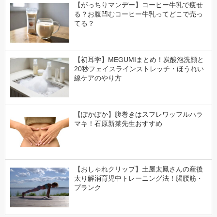
【がっちりマンデー】コーヒー牛乳で痩せ
る？お腹凹むコーヒー牛乳ってどこで売っ
てる？
【初耳学】MEGUMIまとめ！炭酸泡洗顔と
20秒フェイスラインストレッチ・ほうれい
線ケアのやり方
【ぽかぽか】腹巻きはスフレワッフルハラ
マキ！石原新菜先生おすすめ
【おしゃれクリップ】土屋太鳳さんの産後
太り解消育児中トレーニング法！腸腰筋・
プランク