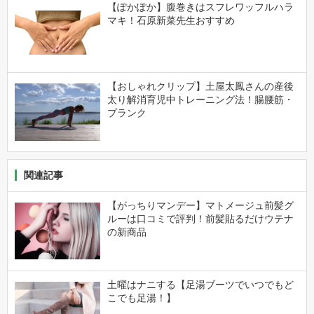
【ぽかぽか】腹巻きはスフレワッフルハラ
マキ！石原新菜先生おすすめ
【おしゃれクリップ】土屋太鳳さんの産後
太り解消育児中トレーニング法！腸腰筋・
プランク
関連記事
【がっちりマンデー】マトメージュ前髪グ
ルーは口コミで評判！前髪貼るだけウテナ
の新商品
土曜はナニする【足湯ブーツでいつでもど
こでも足湯！】