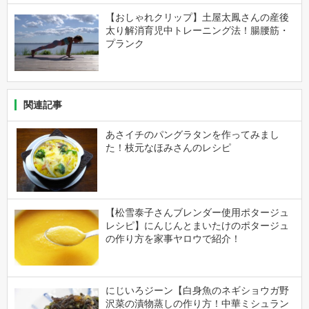
【おしゃれクリップ】土屋太鳳さんの産後
太り解消育児中トレーニング法！腸腰筋・
プランク
関連記事
あさイチのパングラタンを作ってみまし
た！枝元なほみさんのレシピ
【松雪泰子さんブレンダー使用ポタージュ
レシピ】にんじんとまいたけのポタージュ
の作り方を家事ヤロウで紹介！
にじいろジーン【白身魚のネギショウガ野
沢菜の漬物蒸しの作り方！中華ミシュラン