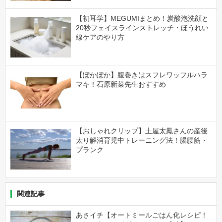
【初耳学】MEGUMIまとめ！炭酸泡洗顔と
20秒フェイスラインストレッチ・ほうれい
線ケアのやり方
【ぽかぽか】腹巻きはスフレワッフルハラ
マキ！石原新菜先生おすすめ
【おしゃれクリップ】土屋太鳳さんの産後
太り解消育児中トレーニング法！腸腰筋・
プランク
関連記事
あさイチ【オートミールごはん化レシピ！