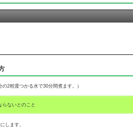
方
分の2程度つかる水で30分間煮ます。）
ならないとのこと
りにします。