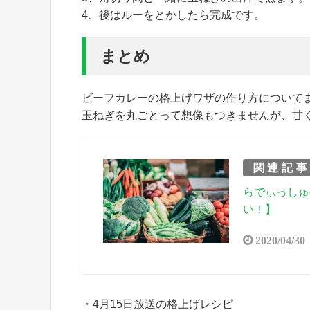
4、後はルーをとかしたら完成です。
まとめ
ビーフカレーの格上げワザの作り方について
玉ねぎを丸ごとって想像もつきませんが、甘
関連記
らでぃっしゅ
い！】
2020/04/30
・4月15日放送の格上げレシピ