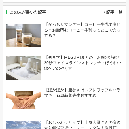
この人が書いた記事
記事一覧
【がっちりマンデー】コーヒー牛乳で痩せ
る？お腹凹むコーヒー牛乳ってどこで売っ
てる？
【初耳学】MEGUMIまとめ！炭酸泡洗顔と
20秒フェイスラインストレッチ・ほうれい
線ケアのやり方
【ぽかぽか】腹巻きはスフレワッフルハラ
マキ！石原新菜先生おすすめ
【おしゃれクリップ】土屋太鳳さんの産後
太り解消育児中トレーニング法！腸腰筋・