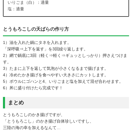
いりごま（白）：適量
塩：適量
とうもろこしの天ばらの作り方
1）油を入れた鍋にタネを入れます。
「深呼吸⇒上下を返す」を3回繰り返します。
2）網で鍋底に3回（軽く⇒軽く⇒ギュッとしっかり）押さえつけま
す。
3）たまに上下を返して気泡が小さくなるまで揚げます。
4）冷めたかき揚げを食べやすい大きさにカットします。
5）ボウルにゴハンと4、いりごまと塩を加えて混ぜ合わせます。
6）丼に盛り付けたら完成です！
まとめ
とうもろこしのかき揚げですが、
「とうもろこし」のかき揚げ自体珍しいですし、
三陸の海の幸を加えるなんて…