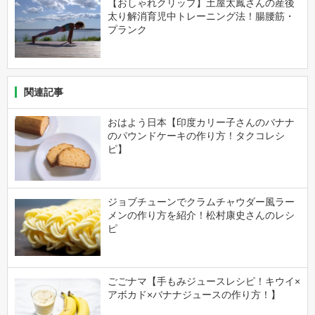
【おしゃれクリップ】土屋太鳳さんの産後
太り解消育児中トレーニング法！腸腰筋・
プランク
関連記事
おはよう日本【印度カリー子さんのバナナ
のパウンドケーキの作り方！タクコレシ
ピ】
ジョブチューンでクラムチャウダー風ラー
メンの作り方を紹介！松村康史さんのレシ
ピ
ごごナマ【手もみジュースレシピ！キウイ×
アボカド×バナナジュースの作り方！】