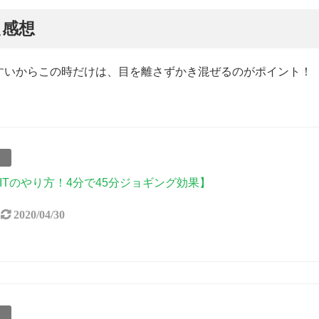
た感想
すいからこの時だけは、目を離さずかき混ぜるのがポイント！
事
IITのやり方！4分で45分ジョギング効果】
2020/04/30
事