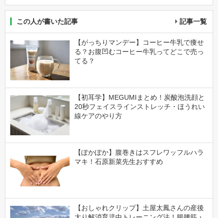
この人が書いた記事
記事一覧
【がっちりマンデー】コーヒー牛乳で痩せ
る？お腹凹むコーヒー牛乳ってどこで売っ
てる？
【初耳学】MEGUMIまとめ！炭酸泡洗顔と
20秒フェイスラインストレッチ・ほうれい
線ケアのやり方
【ぽかぽか】腹巻きはスフレワッフルハラ
マキ！石原新菜先生おすすめ
【おしゃれクリップ】土屋太鳳さんの産後
太り解消育児中トレーニング法！腸腰筋・