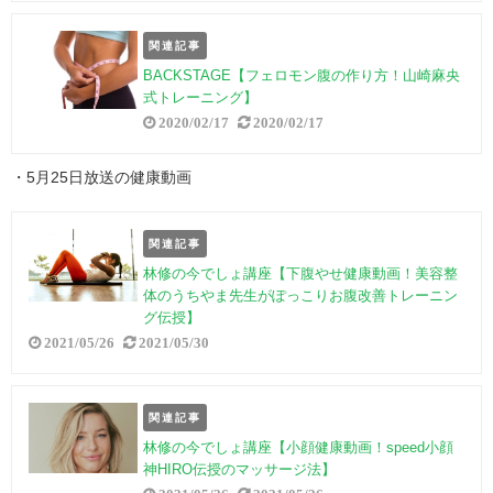
関連記事
BACKSTAGE【フェロモン腹の作り方！山崎麻央
式トレーニング】
2020/02/17
2020/02/17
・5月25日放送の健康動画
関連記事
林修の今でしょ講座【下腹やせ健康動画！美容整
体のうちやま先生がぽっこりお腹改善トレーニン
グ伝授】
2021/05/26
2021/05/30
関連記事
林修の今でしょ講座【小顔健康動画！speed小顔
神HIRO伝授のマッサージ法】