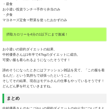
・昼食
お小遣い投資ランチ⇒手作り弁当のみ
・夕食
マヨネーズ定食⇒野菜を使ったおかずのみ
摂取カロリーを4分の1以下にまで激減！
お小遣いの節約ダイエットの結果、
中村優香さんは1年半で47kgのダイエットに成功。
可愛い服も着られるようになったそうです！
諦めそうになったときにはファッション雑誌を見て、「この服を着
るんだ」という気持ちで頑張ったということ。
そしてその結果、現在はモデルさんの仕事もやっているそうです！
どんどん夢を叶えていきますね。
まとめ
中村優香さんのおこづかいの節約ダイエットのやり方についてまと