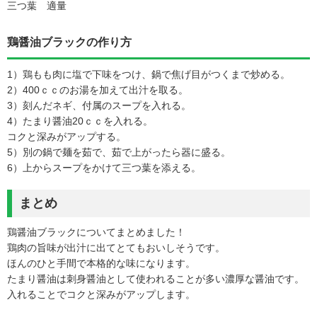
三つ葉 適量
鶏醤油ブラックの作り方
1）鶏もも肉に塩で下味をつけ、鍋で焦げ目がつくまで炒める。
2）400ｃｃのお湯を加えて出汁を取る。
3）刻んだネギ、付属のスープを入れる。
4）たまり醤油20ｃｃを入れる。
コクと深みがアップする。
5）別の鍋で麺を茹で、茹で上がったら器に盛る。
6）上からスープをかけて三つ葉を添える。
まとめ
鶏醤油ブラックについてまとめました！
鶏肉の旨味が出汁に出てとてもおいしそうです。
ほんのひと手間で本格的な味になります。
たまり醤油は刺身醤油として使われることが多い濃厚な醤油です。
入れることでコクと深みがアップします。