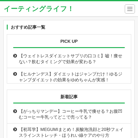
イーティングライフ！
おすすめ記事一覧
PICK UP
【ウェイトレスダイエットサプリの口コミ】嘘！痩せ
ない？飲むタイミングで効果が変わる？
【ヒルナンデス】ダイエットはジャンプだけ！ゆるジ
ャンプダイエットの効果をゆめちゃんが実感！
【スイートメソッドダイエット】こうこう伝授ブルガ
新着記事
リアンスクワット【月曜の蛙】
【あさイチ】ダイエットチャート表！コアラ・イノシ
【がっちりマンデー】コーヒー牛乳で痩せる？お腹凹
シ・ビーバー・ネコで踏み台昇降が効くのは？
むコーヒー牛乳ってどこで売ってる？
【初耳学】MEGUMIまとめ！炭酸泡洗顔と20秒フェイ
スラインストレッチ・ほうれい線ケアのやり方