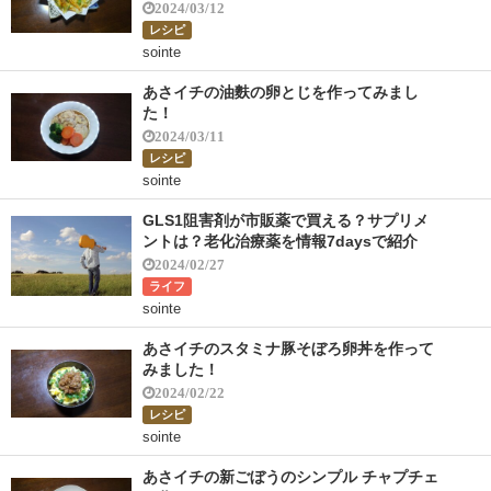
2024/03/12
レシピ
sointe
あさイチの油麩の卵とじを作ってみまし
た！
2024/03/11
レシピ
sointe
GLS1阻害剤が市販薬で買える？サプリメ
ントは？老化治療薬を情報7daysで紹介
2024/02/27
ライフ
sointe
あさイチのスタミナ豚そぼろ卵丼を作って
みました！
2024/02/22
レシピ
sointe
あさイチの新ごぼうのシンプル チャプチェ