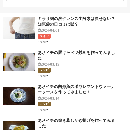
【ぽかぽか】腹巻きはスフレワッフルハラマキ！石原
新菜先生おすすめ
キラリ麹の炭クレンズ生酵素は痩せない？
知恵袋の口コミは嘘？
【おしゃれクリップ】土屋太鳳さんの産後太り解消育
2024/04/01
児中トレーニング法！腸腰筋・プランク
ライフ
sointe
【ひるおび】道の駅マルシェ！道の駅が通販できる！
あさイチの豚キャベツ炒めを作ってみまし
【情報7days】O-PLUXが評判！クレカ不正利用を防ぐ
た！
かっこ株式会社・AIクレマス攻撃
2024/03/19
レシピ
【元気の時間】レカネマブ認知症新薬の効果！いつか
sointe
ら受けられる？
あさイチの白身魚のポワレマントウァーナ
【元気の時間】LIPUS（リープス）超音波療法で認知
ーソースを作ってみました！
症治療！
2024/03/14
レシピ
【中居正広の土曜日な会】アライ内臓脂肪減少薬！ど
sointe
こで買える？副作用は便に油が漏れる？
あさイチの焼き蒸しかき揚げを作ってみま
CRASプロテインは口コミで評判！マギー開発クラー
した！
スのおすすめな飲み方