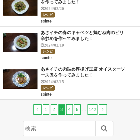
を作ってみました！
2024/02/20
レシピ
sointe
あさイチの春のキャベツと鶏むね肉のピリ
辛炒めを作ってみました！
2024/02/19
レシピ
sointe
あさイチの肉詰め厚揚げ豆腐 オイスターソ
ース煮を作ってみました！
2024/02/15
レシピ
sointe
1
2
3
4
5
…
142